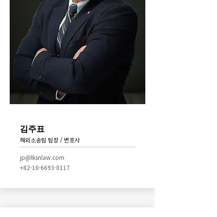
김주표
해외소송팀 팀장 / 변호사
jp@lksnlaw.com
+82-10-6693-0117