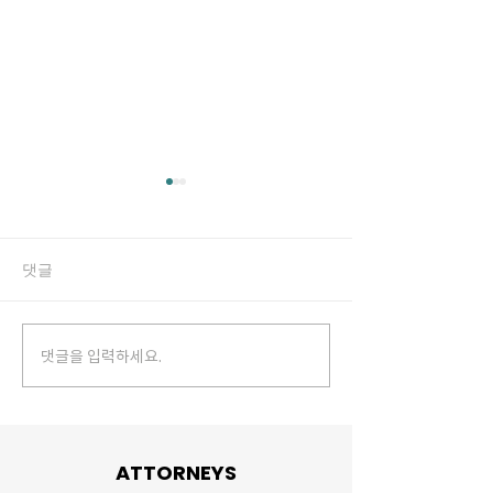
댓글
댓글을 입력하세요.
증인 출석 요구서를 받는
(나홀로소송) 증
다면?
방법은?
ATTORNEYS