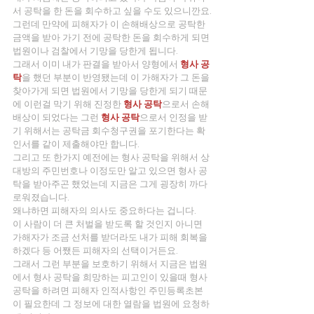
서 공탁을 한 돈을 회수하고 싶을 수도 있으니깐요.
그런데 만약에 피해자가 이 손해배상으로 공탁한 
금액을 받아 가기 전에 공탁한 돈을 회수하게 되면 
법원이나 검찰에서 기망을 당한게 됩니다.
그래서 이미 내가 판결을 받아서 양형에서 
형사 공
탁
을 했던 부분이 반영됐는데 이 가해자가 그 돈을 
찾아가게 되면 법원에서 기망을 당한게 되기 때문
에 이런걸 막기 위해 진정한
형사 공탁
으로서 손해
배상이 되었다는 그런 
형사 공탁
으로서 인정을 받
기 위해서는 공탁금 회수청구권을 포기한다는 확
인서를 같이 제출해야만 합니다.
그리고 또 한가지 예전에는 형사 공탁을 위해서 상
대방의 주민번호나 이정도만 알고 있으면 형사 공
탁을 받아주곤 했었는데 지금은 그게 굉장히 까다
로워졌습니다.
왜냐하면 피해자의 의사도 중요하다는 겁니다.
이 사람이 더 큰 처벌을 받도록 할 것인지 아니면 
가해자가 조금 선처를 받더라도 내가 피해 회복을 
하겠다 등 어쨌든 피해자의 선택이거든요.
그래서 그런 부분을 보호하기 위해서 지금은 법원
에서 형사 공탁을 희망하는 피고인이 있을때 형사
공탁을 하려면 피해자 인적사항인 주민등록초본
이 필요한데 그 정보에 대한 열람을 법원에 요청하