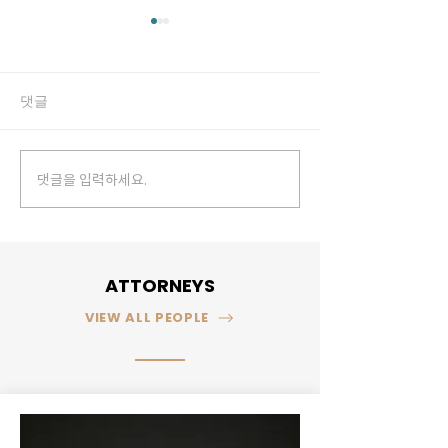
댓글
댓글을 입력하세요.
증인 출석 요구서를 받는
(나홀로소송) 증
다면?
방법은?
ATTORNEYS
VIEW ALL PEOPLE