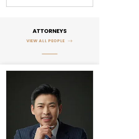
다면?
방법은?
ATTORNEYS
VIEW ALL PEOPLE