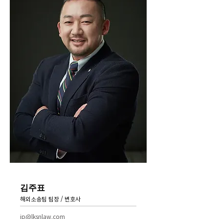
김주표
해외소송팀 팀장 / 변호사
jp@lksnlaw.com